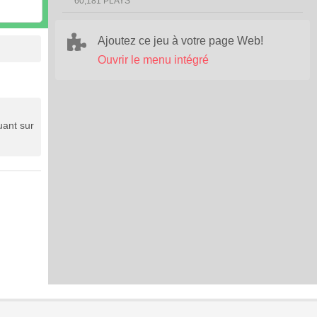
60,181 PLAYS
Ajoutez ce jeu à votre page Web!
Ouvrir le menu intégré
uant sur