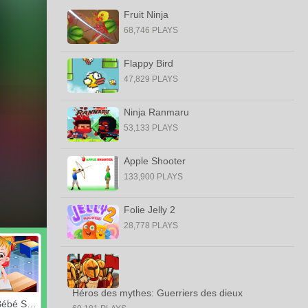
Fruit Ninja
68,746 PLAYS
Flappy Bird
47,829 PLAYS
Ninja Ranmaru
53,133 PLAYS
Apple Shooter
133,900 PLAYS
Folie Jelly 2
28,778 PLAYS
Héros des mythes: Guerriers des dieux
Noisette Bébé Surprise Surprise