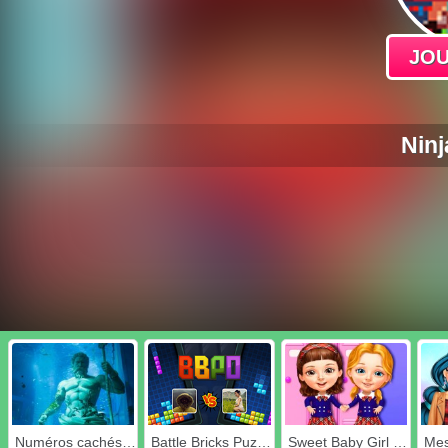
JOU
Nin
Numéros cachés sous l'eau
Battle Bricks Puzzle en ligne
Sweet Baby Girl Cleanup École malpropre