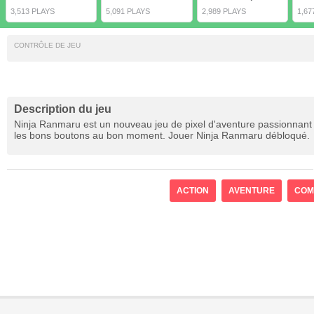
3,513 PLAYS
5,091 PLAYS
2,989 PLAYS
1,67
CONTRÔLE DE JEU
Description du jeu
Ninja Ranmaru est un nouveau jeu de pixel d'aventure passionnant e
les bons boutons au bon moment. Jouer Ninja Ranmaru débloqué.
ACTION
AVENTURE
COM