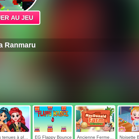
ER AU JEU
ja Ranmaru
Mes tenues à plaid à la mode
EG Flappy Bounce
Ancienne Ferme Macdonald