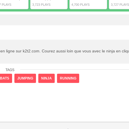
7 PLAYS
3,723 PLAYS
4,700 PLAYS
3,727 PLAYS
n ligne sur k2t2.com. Courez aussi loin que vous avec le ninja en cliq
TAGS
BATS
JUMPING
NINJA
RUNNING