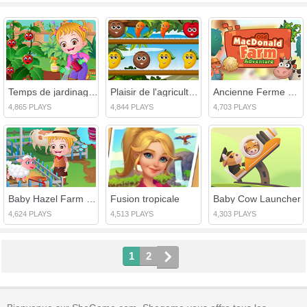
Temps de jardinage bébé noisette
Plaisir de l'agriculture
Ancienne Ferme Macdonald
4,865 PLAYS
4,844 PLAYS
4,703 PLAYS
Baby Hazel Farm Tour
Fusion tropicale
Baby Cow Launcher
4,624 PLAYS
4,513 PLAYS
4,303 PLAYS
1
2