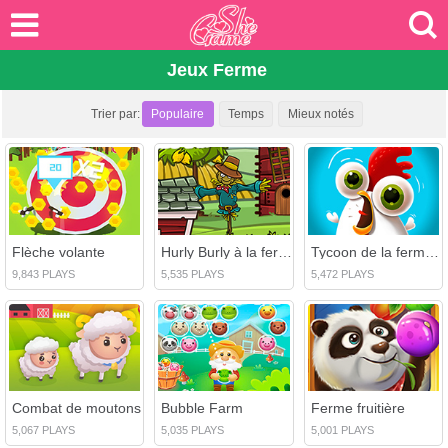
Jeux Ferme
Trier par:
Populaire
Temps
Mieux notés
Flèche volante
Hurly Burly à la ferme
Tycoon de la ferme au ralenti
9,843 PLAYS
5,535 PLAYS
5,472 PLAYS
Combat de moutons
Bubble Farm
Ferme fruitière
5,067 PLAYS
5,035 PLAYS
5,001 PLAYS