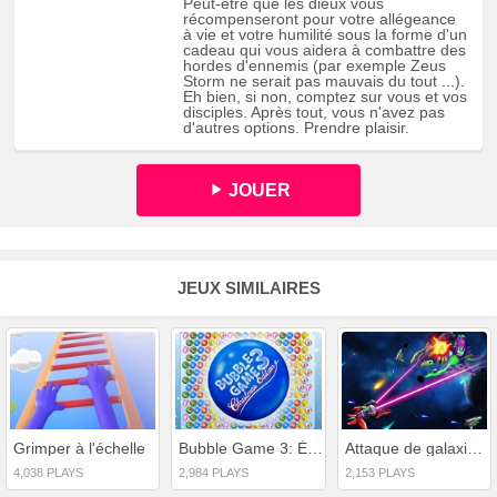
Peut-être que les dieux vous
récompenseront pour votre allégeance
à vie et votre humilité sous la forme d'un
cadeau qui vous aidera à combattre des
hordes d'ennemis (par exemple Zeus
Storm ne serait pas mauvais du tout ...).
Eh bien, si non, comptez sur vous et vos
disciples. Après tout, vous n'avez pas
d'autres options. Prendre plaisir.
JOUER
JEUX SIMILAIRES
Grimper à l'échelle
Bubble Game 3: Édition de Noël
Attaque de galaxie : tireur extraterrestre
4,038 PLAYS
2,984 PLAYS
2,153 PLAYS