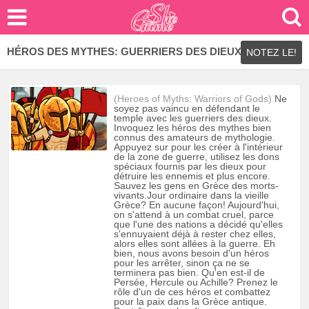
HÉROS DES MYTHES: GUERRIERS DES DIEUX
NOTEZ LE!
(Heroes of Myths: Warriors of Gods)
Ne
soyez pas vaincu en défendant le
temple avec les guerriers des dieux.
Invoquez les héros des mythes bien
connus des amateurs de mythologie.
Appuyez sur pour les créer à l'intérieur
de la zone de guerre, utilisez les dons
spéciaux fournis par les dieux pour
détruire les ennemis et plus encore.
Sauvez les gens en Grèce des morts-
vivants.Jour ordinaire dans la vieille
Grèce? En aucune façon! Aujourd'hui,
on s'attend à un combat cruel, parce
que l'une des nations a décidé qu'elles
s'ennuyaient déjà à rester chez elles,
alors elles sont allées à la guerre. Eh
bien, nous avons besoin d'un héros
pour les arrêter, sinon ça ne se
terminera pas bien. Qu'en est-il de
Persée, Hercule ou Achille? Prenez le
rôle d'un de ces héros et combattez
pour la paix dans la Grèce antique.