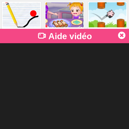
Baisse de la physique
Mell Recipes Cannelloni
Cochon Flappy
Aide vidéo
4,920 PLAYS
3,885 PLAYS
3,844 PLAYS
TAGS
Défendez
Stratégie
Guerre
Bienvenue sur SheGame.com. Shegame vous offre tous les
meilleurs jeux gratuits en ligne et vos catégories les plus
populaires, comme les jeux de tir à l'arc, jeux à deux joueurs, jeux
de fille, jeux de ferme, jeux .io et jeux d'apprentissage en ligne pour
les nourrissons, les tout-petits. Si vous aimez nos jeux, n'oubliez
pas de parler de notre site à tous vos amis!
Langue
English
Français
한국어
日本語
简体中文
繁體中文