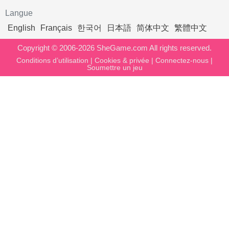
Langue
English
Français
한국어
日本語
简体中文
繁體中文
Copyright © 2006-2026 SheGame.com All rights reserved.
Conditions d’utilisation
|
Cookies & privée
|
Connectez-nous
|
Soumettre un jeu