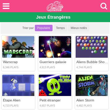
Jeux Étrangères
Trier par:
Populaire
Temps
Mieux notés
Warscrap
Guerriers galaxie
Aliens Bubble Shooter
6,346 PLAYS
4,913 PLAYS
4,744 PLAYS
Étape Alien
Petit étranger
Alien Storm
4,723 PLAYS
4,657 PLAYS
4,482 PLAYS