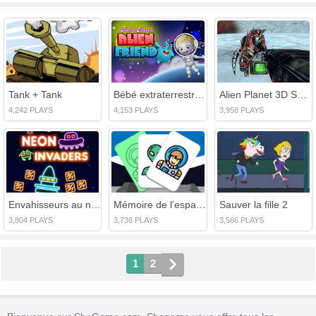
Tank + Tank
Bébé extraterrestre Hazel
Alien Planet 3D Shooter
4,242 PLAYS
4,153 PLAYS
3,958 PLAYS
Envahisseurs au néon
Mémoire de l'espace extra-atmosphérique
Sauver la fille 2
3,804 PLAYS
3,738 PLAYS
3,566 PLAYS
1
2