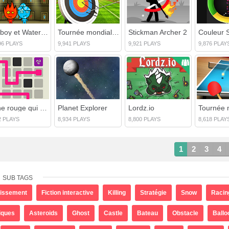
Fireboy et Watergirl 1 Temple de la forêt
Tournée mondiale de tir à l'arc
Stickman Archer 2
Couleur 
96 PLAYS
9,941 PLAYS
9,921 PLAYS
9,876 PLAY
Ligne rouge qui coule
Planet Explorer
Lordz.io
2 PLAYS
8,934 PLAYS
8,800 PLAYS
8,618 PLAY
1
2
3
4
SUB TAGS
tissement
Fiction interactive
Killing
Stratégie
Snow
Racin
iques
Asteroids
Ghost
Castle
Bateau
Obstacle
Ballo