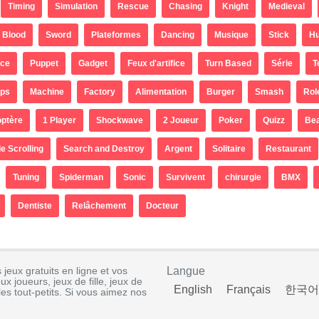
Timing
Simulation
Rescue
Chasing
Knight
Medieval
Blood
Sword
Plateformes
Dancing
Musique
Stick
H
ce
Puppet
Gadget
Feux d'artifice
Turn Based
Série
T
aps
Machine
Factory
Alimentation
Burger
Smash
Rol
optère
1 Player
Shockwave
2 Joueur
Poker
Quizz
Bea
e Scrolling
Search and Destroy
Argent
Solitaire
Restaurant
Tuning
Spiderman
Sonic
Survivent
chirurgie
BMX
Dentiste
Relâchement
Docteur
eux gratuits en ligne et vos
Langue
ux joueurs, jeux de fille, jeux de
English
Français
한국어
les tout-petits. Si vous aimez nos