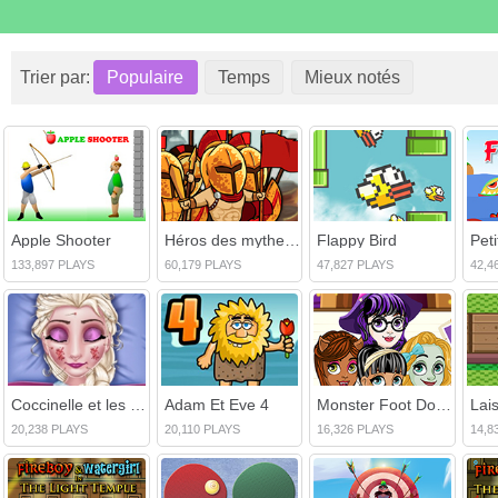
Trier par:
Populaire
Temps
Mieux notés
Apple Shooter
Héros des mythes: Guerriers des dieux
Flappy Bird
133,897 PLAYS
60,179 PLAYS
47,827 PLAYS
42,4
Coccinelle et les premiers secours d'Elsa
Adam Et Eve 4
Monster Foot Doctor
20,238 PLAYS
20,110 PLAYS
16,326 PLAYS
14,8