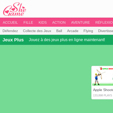
ACCUEIL
FILLE
KIDS
ACTION
AVENTURE
RÉFLEXI
Défendez
Collecte des Jeux
Ball
Arcade
Flying
Divertis
Jeux Plus
Jouez à des jeux plus en ligne maintenant!
Apple Shoot
133,898 PLAYS