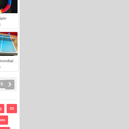
Spin
S
Tournée mondiale de tennis de table
S
5
g
3D
ons