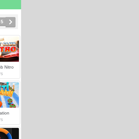
5
ub Nitro
YS
ation
YS