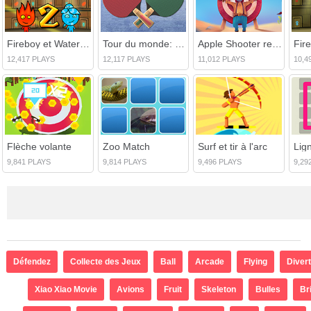
Fireboy et Watergirl 2 Temple de lumière
Tour du monde: Tennis de table
Apple Shooter remasterisé
12,417 PLAYS
12,117 PLAYS
11,012 PLAYS
10,4
Flèche volante
Zoo Match
Surf et tir à l'arc
9,841 PLAYS
9,814 PLAYS
9,496 PLAYS
9,29
Défendez
Collecte des Jeux
Ball
Arcade
Flying
Diver
Xiao Xiao Movie
Avions
Fruit
Skeleton
Bulles
Br