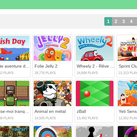
1
2
3
4
Petite aventure de poisson
Folie Jelly 2
Wheely 2 - Rêve d'amour
Sprint Cl
62 PLAYS
28,776 PLAYS
24,808 PLAYS
21,313 PLA
Laisse-moi tranquille
Animal en métal
zBall
Yeti Sens
38 PLAYS
14,505 PLAYS
13,492 PLAYS
12,652 PLA