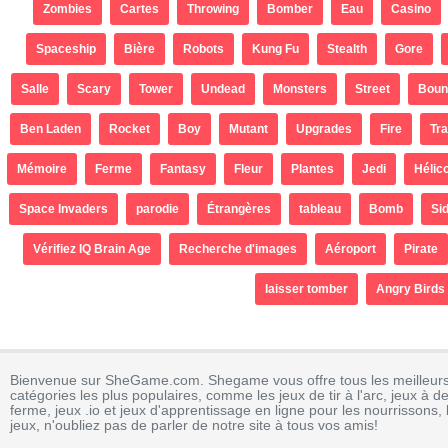
Zombies
Cartes
Throwing
Bomber
Eau
Casino
Spaceship
Bière
Robots
Kung Fu
Stealth
Gore
Salle
Scary
Tower
Undead
Monsters
Street
Boun
Ben Laden
Rocket
Boy
Mutant
Upgrades
Fire
Tr
Mémoire
Ferme
Fantasy
Fleur
Plantes
Jedi
Hélic
Space Invaders
parodie
Étrangères
tableau
Bomb
Sid
Vérifiez IQ Brain Age
Recherche d'images
Aéroport
Pirate
laisser tomber
Angry Birds
Bienvenue sur SheGame.com. Shegame vous offre tous les meilleurs j
catégories les plus populaires, comme les jeux de tir à l'arc, jeux à de
ferme, jeux .io et jeux d'apprentissage en ligne pour les nourrissons, 
jeux, n'oubliez pas de parler de notre site à tous vos amis!