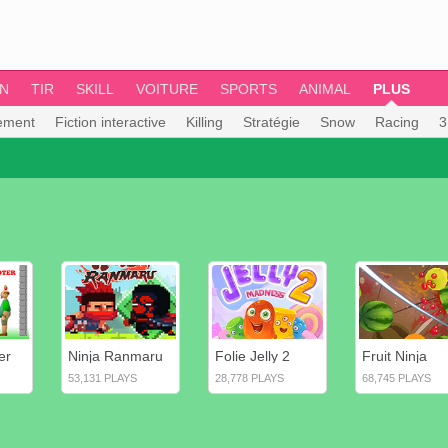
ON
TIR
SKILL
VOITURE
SPORTS
ANIMAL
PLUS
sement
Fiction interactive
Killing
Stratégie
Snow
Racing
3
er
Ninja Ranmaru
Folie Jelly 2
Fruit Ninja
53,131 PLAYS
28,778 PLAYS
68,745 PLAYS