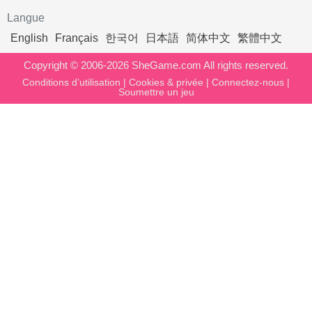
Langue
English
Français
한국어
日本語
简体中文
繁體中文
Copyright © 2006-2026 SheGame.com All rights reserved.
Conditions d’utilisation
|
Cookies & privée
|
Connectez-nous
|
Soumettre un jeu