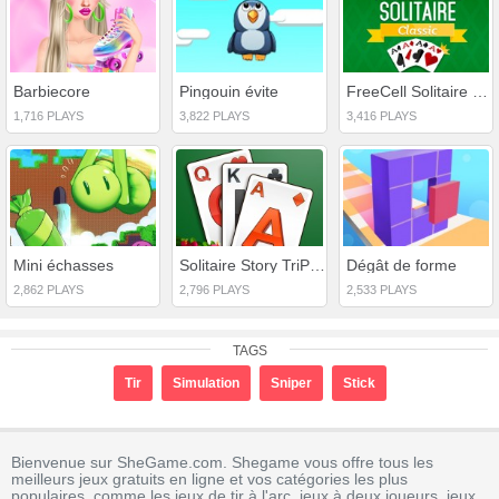
Barbiecore
Pingouin évite
FreeCell Solitaire Classique
1,716 PLAYS
3,822 PLAYS
3,416 PLAYS
Mini échasses
Solitaire Story TriPeaks
Dégât de forme
2,862 PLAYS
2,796 PLAYS
2,533 PLAYS
TAGS
Tir
Simulation
Sniper
Stick
Bienvenue sur SheGame.com. Shegame vous offre tous les
meilleurs jeux gratuits en ligne et vos catégories les plus
populaires, comme les jeux de tir à l'arc, jeux à deux joueurs, jeux